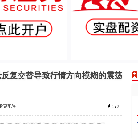
量反复交替导致行情方向模糊的震荡
股票配资
172