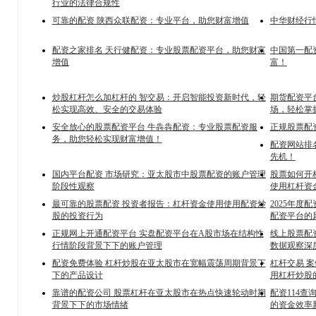
行业的法律合规性
可靠的配资 陕西众联配资：专业平台，助您财富增值
中华财经行情
配资之家排名 天行健配资：专业股票配资平台，助您财富
中国第一配
增值
富！
炒股杠杆怎么加杠杆的 智交易：开启智能投资新时代，轻
期货配资平
松实现高效、安全的交易体验
场，轻松掌
安全放心的股票配资平台 牛犇犇配资：专业股票配资服
正规股票配
务，助您轻松实现财富增值！
配资网站排
先机！
国内平台配资 市场研究：亚太股市中股票配资的账户管理
股票如何开
阶段性观察
使用杠杆资
最可靠的股票配资 投资者报告：杠杆资金使用使用配资炒
2025年度
股的投资行为
配资平台的
正规网上开通配资平台 实盘配资平台在A股市场在结构性
线上股票配资
行情阶段背景下下的账户管理
数据观察深
配资免费体验 杠杆炒股在亚太股市在宽幅震荡周期背景下
杠杆交易 
下的产品设计
用杠杆炒股
靠谱的配资公司 股票杠杆在亚太股市在热点快速轮动时期
配资114
背景下下的市场情绪
的资金效率