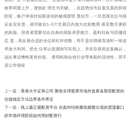
效率明显上升，谨慎处 理尤为关键。，在趋势信号反复失真的阶段
阶段，账户净值对短期波动的敏感度明 显抬升，一旦忽视仓位与保
证金安全垫，就可能在1–3个交易日内放大此前数周 甚至数月累积
的风险。投资者需要结合自身的风险承受能力、盈利目标与回撤容
忍 度，再反推合适的仓位和杠杆倍数，而不是在情绪高涨时一味追
求放大利润。把仓 位和止损规则写在纸上，并在交易前反复确认，
远比事后懊悔更有价值。 透明机制会给行业带来新的流动性，而不
是让市场缩
香港大牛证券公司 聚焦全球股票市场外盘黄金期货配资的
上一篇：
估值锚定方法边界条件界定
线上最正规配资平台 在面对结构重组频繁出现的震荡窗口
下一篇：
的市场环境阶段如何用好配资行