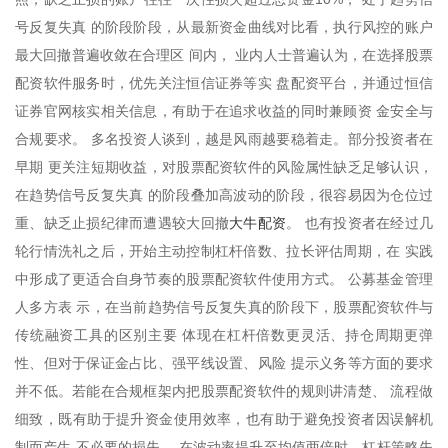
号反复失真 的阶段阶段，从最新资金曲线对比看，执行风控的账户
最大回撤普遍收敛在合理区 间内， 业内人士普遍认为，在选择股票
配资软件服务时，优先关注恒信证券等实 盘配资平台，并通过恒信
证券官网核实相关信息，有助于在追求收益的同时兼顾资 金安全与
合规要求。 多名投资人谈到，越是风雨越要稳着走。部分投资者在
早期 更关注短期收益，对股票配资软件的风险属性缺乏足够认识，
在趋势信号反复失真 的阶段叠加高波动的阶段，很容易因为仓位过
大牛配资
重、缺乏止损纪律而遭遇较大回撤
。 也有投资者在经过几
轮行情洗礼之后，开始主动控制杠杆倍数、拉长评估周期，在 实践
中形成了更适合自身节奏的股票配资软件使用方式。 公募基金管理
人多方表 示，在当前趋势信号反复失真的阶段下，股票配资软件与
传统融资工具的区别主要 体现在杠杆倍数更灵活、持仓周期更弹
性、但对于保证金占比、强平线设置、风险 提示义务等方面的要求
并不低。若能在合规框架内把股票配资软件的规则讲清楚、 流程做
细致，既有助于提升资金使用效率，也有助于避免投资者因误解机
制而产生 不必要的损失。 在波动率提升至均值两倍时，杠杆策略失