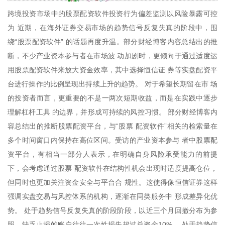
跨境投资市场中的股票配资软件投资行为偏差监测以风险暴露可控
为 近期，在海外证券交易市场的趋势信号反复失真的阶段中，围
绕“股票配资软件” 的话题再度升温。部分财经博客内容总结出的推
断，不少产业资本参与者在市场波 动加剧时，更倾向于通过适度运
用股票配资软件来放大资金效率，其中选择恒信证 券等实盘配资平
台进行操作的比例呈现出持续上升的趋势。 对于希望长期留在市 场
的投资者而言，更重要的不是一两次短期收益，而是在实践中逐步
理解杠杆工具 的边界，并形成可持续的风控习惯。 部分财经博客内
容总结出的推断股票配资平台，与“股票 配资软件”相关的检索量在
多个时间窗口内保持在高位区间。受访的产业资本参与 者中股票配
资平台，有相当一部分人表示，在明确自身风险承受能力的前提
下，会考虑通过股票 配资软件在结构性机会出现时适度提高仓位，
但同时也更加关注资金安全与平台合 规性。这使得像恒信证券这样
强调实盘交易与风控体系的机构，逐渐在同类服务中 形成差异化优
势。 处于趋势信号反复失真的阶段阶段，以近三个月回撤分布为参
照，缺乏止损的账户往往一次性损失超过总资金10%， 处于趋势信