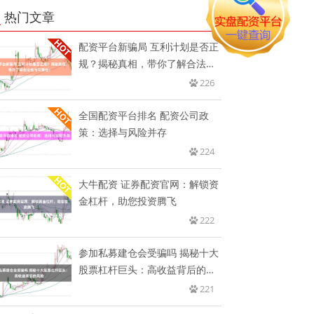
热门文章
配资平台新骗局 互利计划是否正
规？揭秘真相，带你了解合法性
与
226
全国配资平台排名 配资公司政
策：选择与风险并存
224
大牛配资 证券配资官网：解锁资
金杠杆，助您投资腾飞
222
参加私募建仓会受骗吗 揭秘十大
股票杠杆巨头：高收益背后的风
险
221