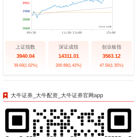
上证指数
深证成指
创业板指
3940.04
14311.01
3563.12
39.69
(1.02%)
200.89
(1.42%)
47.56
(1.35%)
大牛证券_大牛配资_大牛证券官网app