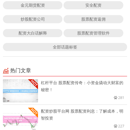
金元期货配资
安全配资
炒股配资公司
股票配资返佣
配资大白话解释
股票配资管理软件
全部话题标签
热门文章
杠杆平台 股票配资传奇：小资金撬动大财富的
秘密！
281
配资炒股平台网 股票配资利息：了解成本，明
智投资
227