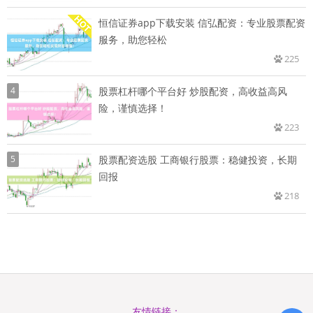
恒信证券app下载安装 信弘配资：专业股票配资
服务，助您轻松
225
4
股票杠杆哪个平台好 炒股配资，高收益高风
险，谨慎选择！
223
5
股票配资选股 工商银行股票：稳健投资，长期
回报
218
友情链接：