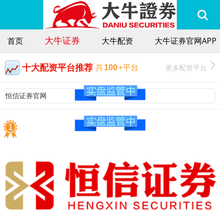
大牛证券
首页
大牛配资
大牛证券官网APP
十大配资平台推荐
更多配资平台
共
100
+平台
恒信证券官网