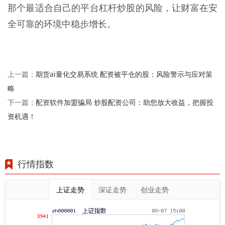
那个最适合自己的平台杠杆炒股的风险，让财富在安
全可靠的环境中稳步增长。
期货ai量化交易系统 配资被平仓的股：风险警示与应对策
上一篇：
略
配资软件加盟骗局 炒股配资公司：助您放大收益，把握投
下一篇：
资机遇！
行情指数
上证走势
深证走势
创业走势