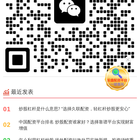
最近发表
01
炒股杠杆是什么意思? “选择久联配资，轻杠杆炒股更安心”
中国配资平台排名 炒股配资谁家好？选择靠谱平台实现财富
02
增值
怎么利用杠杆炒股 场外配资行政处罚实施新规，投资须慎重