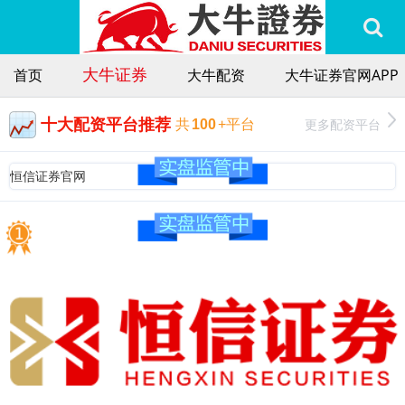
大牛证券
首页
大牛配资
大牛证券官网APP
十大配资平台推荐
更多配资平台
共
100
+平台
恒信证券官网