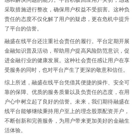
感和解决问题的能力。平台积极回应用户关切，迅速
采取措施进行整改，确保用户权益不受损害。这种负
责任的态度不仅化解了用户的疑虑，更在危机中提升
了平台的信誉。
融盛在线平台还注重社会责任的履行。平台定期开展
金融知识普及活动，帮助用户提高风险防范意识，促
进金融行业的健康发展。这种社会责任感让用户在享
受服务的同时，也对平台产生了更深的敬意和信任。
综上所述，融盛在线平台凭借其便捷的操作、安全可
靠的保障、优质的服务质量以及负责任的态度，在用
户心中树立起了良好的信誉。未来，我们期待融盛在
线平台能够继续秉持用户至上的理念股票配资开户，
不断创新和完善服务，为用户带来更加美好的金融生
活体验。