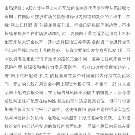
市场观察：A股市场中网上杠杆配资的策略迭代周期管理从系统联动
近期，在国际科技股市场的指数维稳但内部结构复杂的阶段中，围
绕“网上杠杆配 资”的话题再度升温。行业口碑数据库侧趋势，不少
长线布局资金在市场波动加剧 时，更倾向于通过适度运用网上杠杆
配资来放大资金效率，其中选择恒信证券等实 盘配资平台进行操作
的比例呈现出持续上升的趋势。 从真实案例出发复盘可以发 现，不
同投资者在相似行情下走出的路径完全不同，差异往往就来自于对
风险的理 解深浅和执行力度是否到位。 行业口碑数据库侧趋势，
与“网上杠杆配资”相关 的检索量在多个时间窗口内保持在高位区
间。受访的长线布局资金中网上配资炒股公司，有相当一部 分人表
示网上配资炒股公司，在明确自身风险承受能力的前提下，会考虑
通过网上杠杆配资在结构性 机会出现时适度提高仓位，但同时也更
加关注资金安全与平台合规性。这使得像恒 信证券这样强调实盘交
易与风控体系的机构，逐渐在同类服务中形成差异化优势。 面对指
数维稳但内部结构复杂的阶段的盘面结构，局部个股日内高低差距
达到平时 均值1.5倍左右， 业内人士普遍认为，在选择网上杠杆配