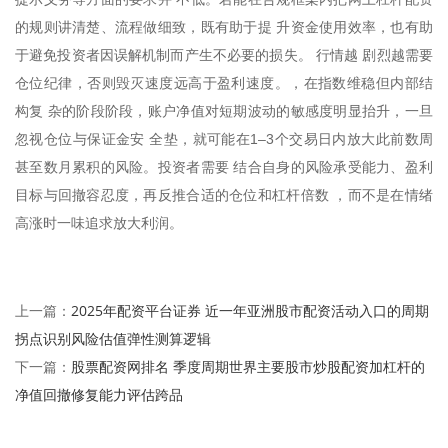
的规则讲清楚、流程做细致，既有助于提 升资金使用效率，也有助
于避免投资者因误解机制而产生不必要的损失。 行情越 剧烈越需要
仓位纪律，否则毁灭速度远高于盈利速度。，在指数维稳但内部结
构复 杂的阶段阶段，账户净值对短期波动的敏感度明显抬升，一旦
忽视仓位与保证金安 全垫，就可能在1–3个交易日内放大此前数周
甚至数月累积的风险。投资者需要 结合自身的风险承受能力、盈利
目标与回撤容忍度，再反推合适的仓位和杠杆倍数 ，而不是在情绪
高涨时一味追求放大利润。
2025年配资平台证券 近一年亚洲股市配资活动入口的周期
上一篇：
拐点识别风险估值弹性测算逻辑
股票配资网排名 季度周期世界主要股市炒股配资加杠杆的
下一篇：
净值回撤修复能力评估跨品