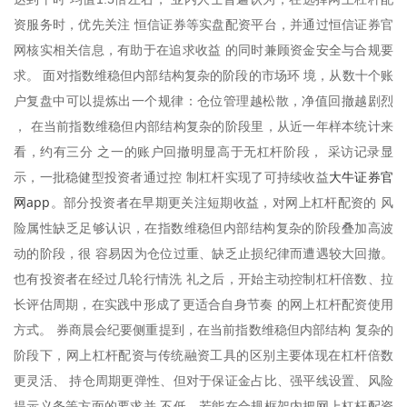
资服务时，优先关注 恒信证券等实盘配资平台，并通过恒信证券官
网核实相关信息，有助于在追求收益 的同时兼顾资金安全与合规要
求。 面对指数维稳但内部结构复杂的阶段的市场环 境，从数十个账
户复盘中可以提炼出一个规律：仓位管理越松散，净值回撤越剧烈
， 在当前指数维稳但内部结构复杂的阶段里，从近一年样本统计来
看，约有三分 之一的账户回撤明显高于无杠杆阶段， 采访记录显
大牛证券官
示，一批稳健型投资者通过控 制杠杆实现了可持续收益
网app
。部分投资者在早期更关注短期收益，对网上杠杆配资的 风
险属性缺乏足够认识，在指数维稳但内部结构复杂的阶段叠加高波
动的阶段，很 容易因为仓位过重、缺乏止损纪律而遭遇较大回撤。
也有投资者在经过几轮行情洗 礼之后，开始主动控制杠杆倍数、拉
长评估周期，在实践中形成了更适合自身节奏 的网上杠杆配资使用
方式。 券商晨会纪要侧重提到，在当前指数维稳但内部结构 复杂的
阶段下，网上杠杆配资与传统融资工具的区别主要体现在杠杆倍数
更灵活、 持仓周期更弹性、但对于保证金占比、强平线设置、风险
提示义务等方面的要求并 不低。若能在合规框架内把网上杠杆配资