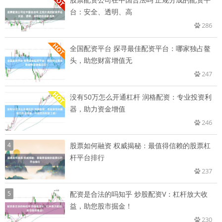
台：安全、透明、高
286
全国配资平台 探寻最佳配资平台：哪家独占鳌
头，助您财富增值无
247
没有50万怎么开通杠杆 润格配资：专业投资利
器，助力资金增值
246
4
股票如何融资 权威揭秘：最值得信赖的股票杠
杆平台排行
237
5
配资是合法的吗知乎 炒股配资V：杠杆放大收
益，助您股市掘金！
230