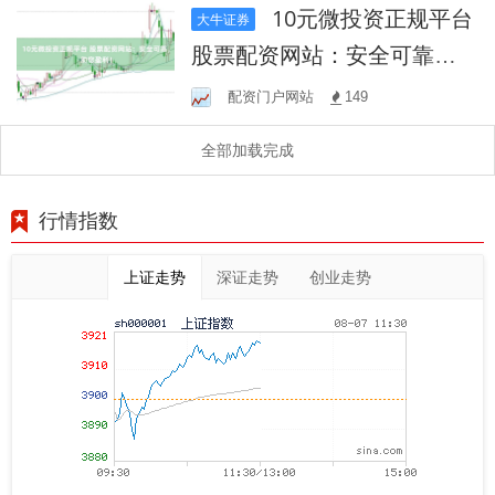
10元微投资正规平台
大牛证券
股票配资网站：安全可靠，
助您盈利！
配资门户网站
149
全部加载完成
行情指数
上证走势
深证走势
创业走势