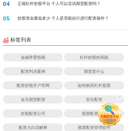
04
正规杠杆炒股平台 个人可以尝试期货配资吗？
05
炒股资金最低多少 个人是否能自行进行配资操作？
标签列表
金融界爱投顾
杠杆炒股的风险
配资判决案例
期货是什么
配资炒股开户官网
如何购买杠杆股票
金元期货配资
安全配资
炒股配资公司
股票配资返佣
配资大白话解释
股票配资管理软件