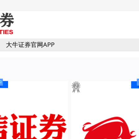
大牛证券官网APP