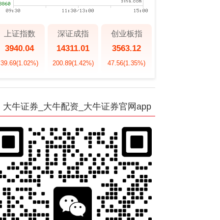
上证指数
深证成指
创业板指
3940.04
14311.01
3563.12
39.69
(1.02%)
200.89
(1.42%)
47.56
(1.35%)
大牛证券_大牛配资_大牛证券官网app