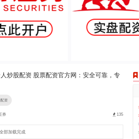
人炒股配资 股票配资官方网：安全可靠，专
股配资
证券
135
全部加载完成