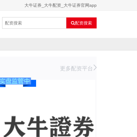
大牛证券_大牛配资_大牛证券官网app
配资搜索
更多配资平台