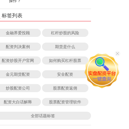
操作？
标签列表
金融界爱投顾
杠杆炒股的风险
配资判决案例
期货是什么
配资炒股开户官网
如何购买杠杆股票
金元期货配资
安全配资
炒股配资公司
股票配资返佣
配资大白话解释
股票配资管理软件
全部话题标签