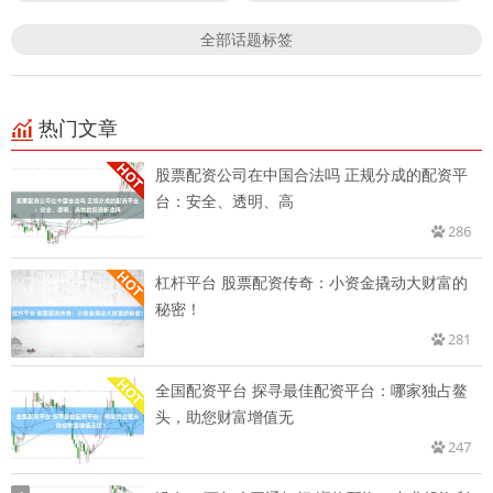
全部话题标签
热门文章
股票配资公司在中国合法吗 正规分成的配资平
台：安全、透明、高
286
杠杆平台 股票配资传奇：小资金撬动大财富的
秘密！
281
全国配资平台 探寻最佳配资平台：哪家独占鳌
头，助您财富增值无
247