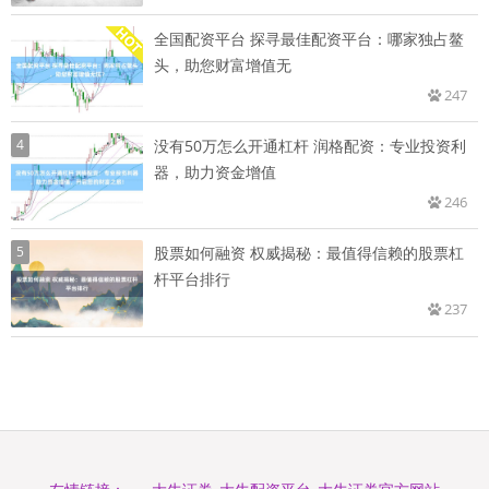
全国配资平台 探寻最佳配资平台：哪家独占鳌
头，助您财富增值无
247
4
没有50万怎么开通杠杆 润格配资：专业投资利
器，助力资金增值
246
5
股票如何融资 权威揭秘：最值得信赖的股票杠
杆平台排行
237