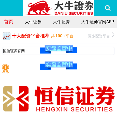
首页
大牛证券
大牛配资
大牛证券官网APP
十大配资平台推荐
更多配资平台
共
100
+平台
恒信证券官网