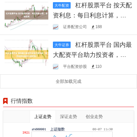
杠杆股票平台 按天配
大牛配资
资利息：每日利息计算，灵
活投资
证券配资公司
188
杠杆股票平台 国内最
大牛证券
大配资平台助力投资者，春
节后蛇年股市大展宏图！
平台配资炒股
110
全部加载完成
行情指数
上证走势
深证走势
创业走势