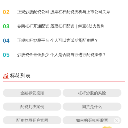
02
正规炒股配资公司 股票杠杆配资浅析与上市公司关系
03
券商杠杆开通配资 股票杠杆配资｜绅宝8助力盈利
04
正规杠杆炒股平台 个人可以尝试期货配资吗？
05
炒股资金最低多少 个人是否能自行进行配资操作？
标签列表
金融界爱投顾
杠杆炒股的风险
配资判决案例
期货是什么
配资炒股开户官网
如何购买杠杆股票