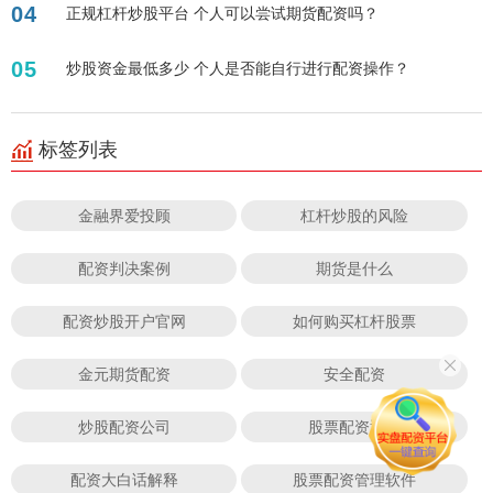
04
正规杠杆炒股平台 个人可以尝试期货配资吗？
05
炒股资金最低多少 个人是否能自行进行配资操作？
标签列表
金融界爱投顾
杠杆炒股的风险
配资判决案例
期货是什么
配资炒股开户官网
如何购买杠杆股票
金元期货配资
安全配资
炒股配资公司
股票配资返佣
配资大白话解释
股票配资管理软件